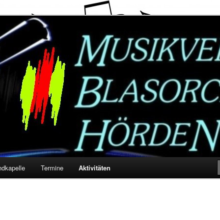
örden e. V.
ndkapelle
Termine
Aktivitäten