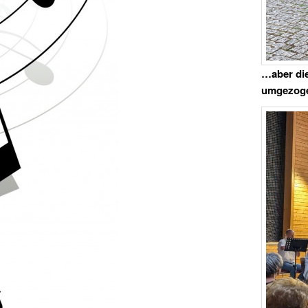
…aber die
umgezog