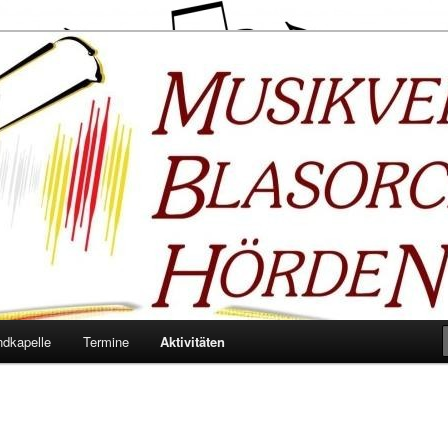
örden e. V.
ndkapelle
Termine
Aktivitäten